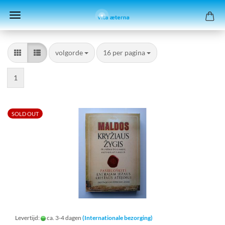
volgorde
per pagina
volgorde
16 per pagina
1
SOLD OUT
Levertijd:
ca. 3-4 dagen
(Internationale bezorging)