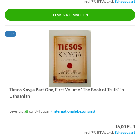
inkl. 7% BTW. excl.
Scheepvaart
IN WINKELWAGEN
TOP
Tiesos Knyga Part One, First Vo­lu­me "The Book of Truth" in
Lithu­a­ni­an
Levertijd:
ca. 3-4 dagen
(Internationale bezorging)
16,00 EUR
inkl. 7% BTW. excl.
Scheepvaart