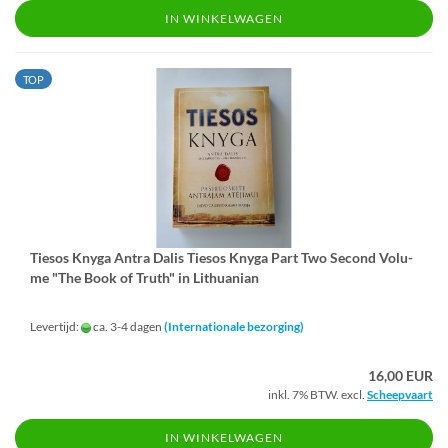
IN WINKELWAGEN
TOP
Tiesos Knyga Antra Dalis Tiesos Knyga Part Two Se­cond Vo­lu­
me "The Book of Truth" in Lithu­a­ni­an
Levertijd:
ca. 3-4 dagen
(Internationale bezorging)
16,00 EUR
inkl. 7% BTW. excl.
Scheepvaart
IN WINKELWAGEN