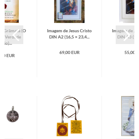
bas Grāmata (O
Ima­gem de Jesus Cristo
Ima­gem de Je
da Ver­dade
DIN A2 (16,5 × 23,4...
DIN A3 (11. 
etão)...
69,00 EUR
55,00 
,00 EUR