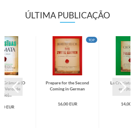
ÚLTIMA PUBLICAÇÃO
TOP
bas Grāmata (O
Pre­pare for the Se­cond
La Cro­ci­ata 
da Ver­dade
Co­ming in Ger­man
era (Ita­li
etão)...
16,00 EUR
14,00 
,00 EUR