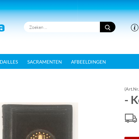
Zoeken
...
DAILLES
SACRAMENTEN
AFBEELDINGEN
(Art.Nr
- K