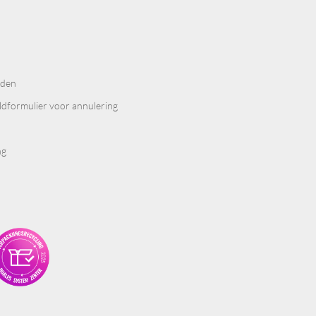
rden
ldformulier voor annulering
ng