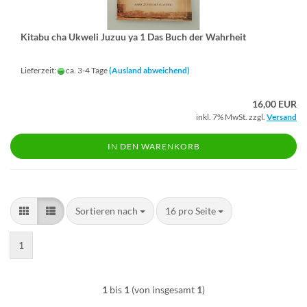
Ki­ta­bu cha Uk­we­li Juzuu ya 1 Das Buch der Wahr­heit
Lieferzeit:
ca. 3-4 Tage
(Ausland abweichend)
16,00 EUR
inkl. 7% MwSt. zzgl.
Versand
IN DEN WARENKORB
Sortieren nach
pro Seite
Sortieren nach
16 pro Seite
1
1
bis
1
(von insgesamt
1
)