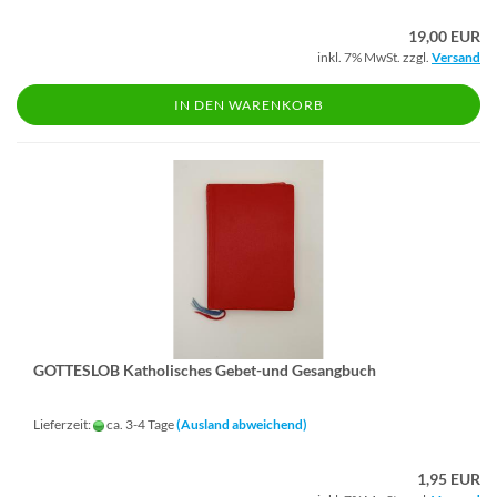
19,00 EUR
inkl. 7% MwSt. zzgl.
Versand
IN DEN WARENKORB
GOT­TES­LOB Ka­tho­li­sches Gebet-​​und Ge­sang­buch
Lieferzeit:
ca. 3-4 Tage
(Ausland abweichend)
1,95 EUR