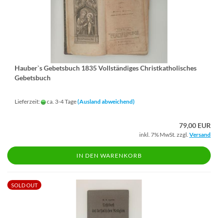
Hau­ber`s Ge­bets­buch 1835 Voll­stän­di­ges Christ­ka­tho­li­sches
Ge­bets­buch
Lieferzeit:
ca. 3-4 Tage
(Ausland abweichend)
79,00 EUR
inkl. 7% MwSt. zzgl.
Versand
IN DEN WARENKORB
SOLD OUT