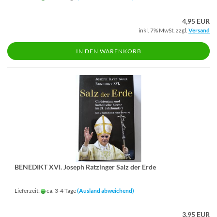
4,95 EUR
inkl. 7% MwSt. zzgl.
Versand
IN DEN WARENKORB
BE­NE­DIKT XVI. Jo­seph Ratz­in­ger Salz der Erde
Lieferzeit:
ca. 3-4 Tage
(Ausland abweichend)
3,95 EUR