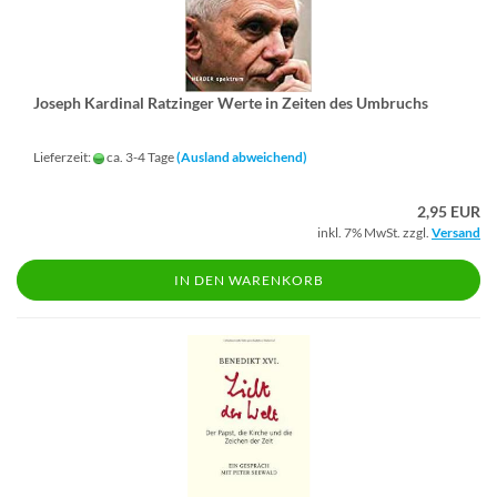
Jo­seph Kar­di­nal Ratz­in­ger Werte in Zei­ten des Um­bruchs
Lieferzeit:
ca. 3-4 Tage
(Ausland abweichend)
2,95 EUR
inkl. 7% MwSt. zzgl.
Versand
IN DEN WARENKORB