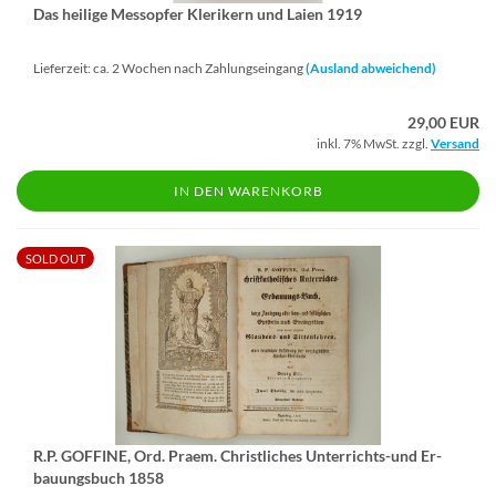
Das hei­li­ge Mess­op­fer Kle­ri­kern und Laien 1919
Lieferzeit: ca. 2 Wochen nach Zahlungseingang
(Ausland abweichend)
29,00 EUR
inkl. 7% MwSt. zzgl.
Versand
IN DEN WARENKORB
SOLD OUT
R.P. GOFFI­NE, Ord. Praem. Christ­li­ches Unterrichts-​​und Er­
bau­ungs­buch 1858