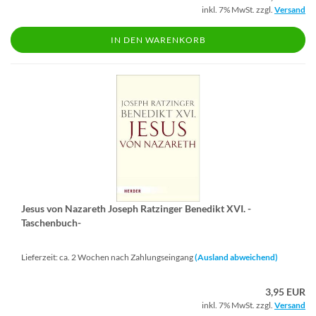
inkl. 7% MwSt. zzgl.
Versand
IN DEN WARENKORB
Jesus von Na­za­reth Jo­seph Ratz­in­ger Be­ne­dikt XVI. -​
Taschenbuch-​
Lieferzeit: ca. 2 Wochen nach Zahlungseingang
(Ausland abweichend)
3,95 EUR
inkl. 7% MwSt. zzgl.
Versand