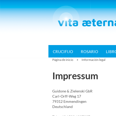
CRUCIFIJO
ROSARIO
LIBR
»
Página de inicio
Información legal
Impressum
Guidone & Zielenski GbR
Carl-Orff-Weg 17
79312 Emmendingen
Deutschland