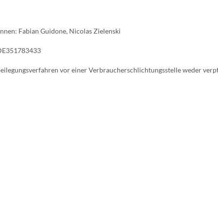
innen: Fabian Guidone, Nicolas Zielenski
 DE351783433
eilegungsverfahren vor einer Verbraucherschlichtungsstelle weder verpfl