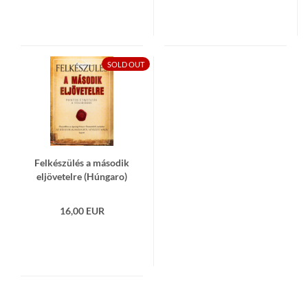
SOLD OUT
Fel­készülés a má­so­dik
eljöve­tel­re (Hún­ga­ro)
16,00 EUR