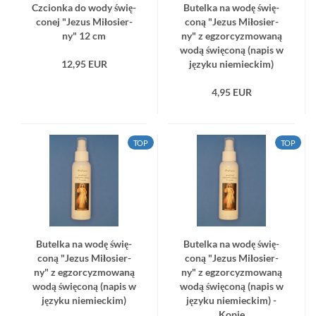
Czcion­ka do wody świę­
Bu­tel­ka na wodę świę­
co­nej "Jezus Mi­ło­sier­
co­ną "Jezus Mi­ło­sier­
ny" 12 cm
ny" z eg­zor­cy­zmo­wa­ną
wodą świę­co­ną (napis w
12,95 EUR
ję­zy­ku nie­miec­kim)
4,95 EUR
TOP
TOP
Bu­tel­ka na wodę świę­
Bu­tel­ka na wodę świę­
co­ną "Jezus Mi­ło­sier­
co­ną "Jezus Mi­ło­sier­
ny" z eg­zor­cy­zmo­wa­ną
ny" z eg­zor­cy­zmo­wa­ną
wodą świę­co­ną (napis w
wodą świę­co­ną (napis w
ję­zy­ku nie­miec­kim)
ję­zy­ku nie­miec­kim) -
Kopie