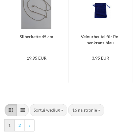
Sil­ber­ket­te 45 cm
Ve­lo­ur­beu­tel für Ro­
sen­kranz blau
19,95 EUR
3,95 EUR
Sortuj według
na stronie
Sortuj według
16 na stronie
1
2
»