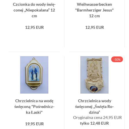
Czcion­ka do wody świę­
We­ih­was­ser­bec­ken
co­nej „Nie­po­ka­la­na” 12
"Barm­he­rzi­ger Jesus"
cm
12 cm
12,95 EUR
12,95 EUR
-50%
Chrzciel­ni­ca na wodę
Chrzciel­ni­ca wody
świę­co­ną "Po­śred­nicz­
świę­co­nej „Świę­ta Ro­
ka Łaski"
dzi­na”
Oryginalna cena 24,95 EUR
tylko 12,48 EUR
19,95 EUR