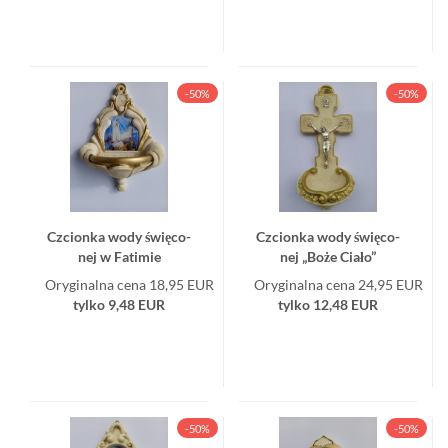
-50%
-50%
Czcion­ka wody świę­co­
Czcion­ka wody świę­co­
nej w Fa­ti­mie
nej „Boże Ciało”
Oryginalna cena 18,95 EUR
Oryginalna cena 24,95 EUR
tylko 9,48 EUR
tylko 12,48 EUR
-50%
-50%