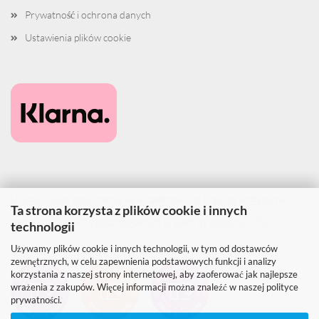
Prywatność i ochrona danych
Ustawienia plików cookie
Uwaga: Nasze ceny różnią się w zależności od kraju ze względu na
Ta strona korzysta z plików cookie i innych
różne stawki VAT w poszczególnych krajach (procedura OSS).
technologii
Używamy plików cookie i innych technologii, w tym od dostawców
zewnętrznych, w celu zapewnienia podstawowych funkcji i analizy
korzystania z naszej strony internetowej, aby zaoferować jak najlepsze
wrażenia z zakupów. Więcej informacji można znaleźć w naszej polityce
prywatności.