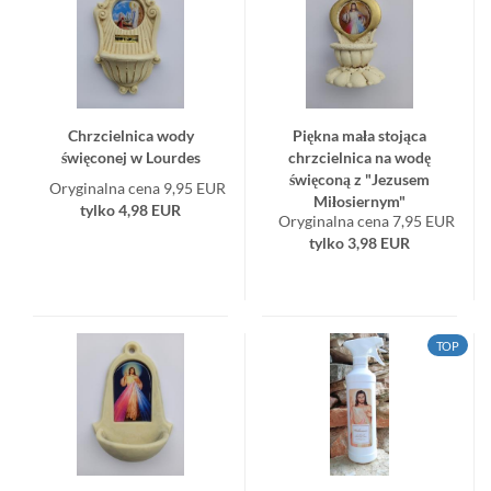
Chrzciel­ni­ca wody
Pięk­na mała sto­ją­ca
świę­co­nej w Lo­ur­des
chrzciel­ni­ca na wodę
świę­co­ną z "Je­zu­sem
Oryginalna cena 9,95 EUR
Mi­ło­sier­nym"
tylko 4,98 EUR
Oryginalna cena 7,95 EUR
tylko 3,98 EUR
TOP