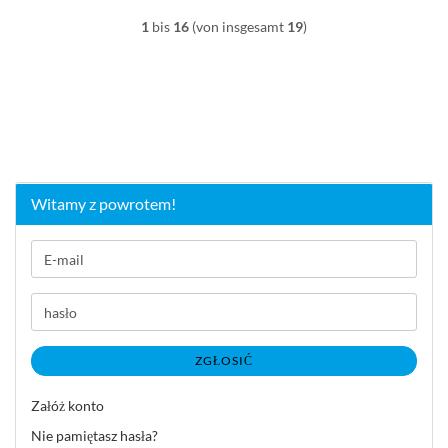
1
bis
16
(von insgesamt
19
)
Witamy z powrotem!
E-
mail
hasło
ZGŁOSIĆ
Załóż konto
Nie pamiętasz hasła?