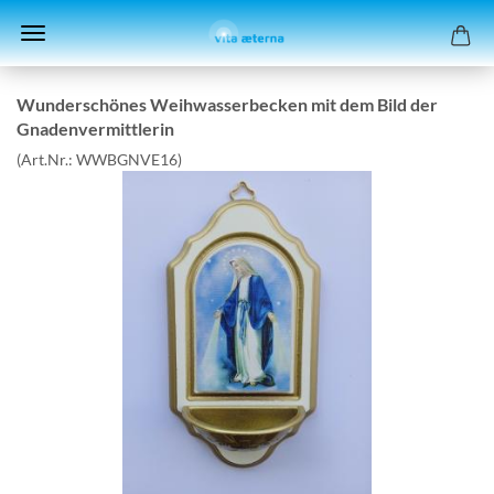
Wun­der­schö­nes Weih­was­ser­be­cken mit dem Bild der
Gna­den­ver­mitt­le­rin
(Art.Nr.:
WWBGNVE16
)