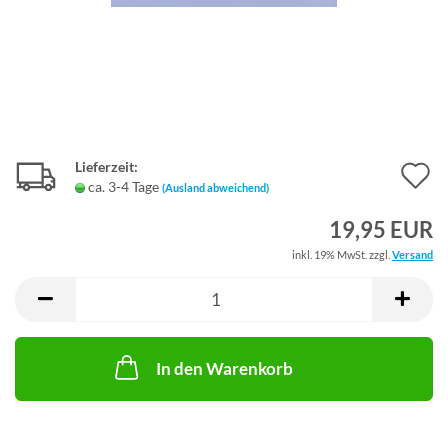
Lieferzeit:
A
ca. 3-4 Tage
(Ausland abweichend)
d
19,95 EUR
M
inkl. 19% MwSt. zzgl.
Versand
In den Warenkorb