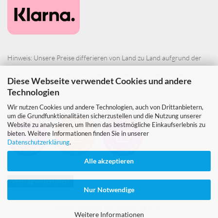
Hinweis: Unsere Preise differieren von Land zu Land aufgrund der
unterschiedlichen Mehrwertsteuern in den einzelnen Ländern (OSS-
Diese Webseite verwendet Cookies und andere
Verfahren).
Technologien
Wir nutzen Cookies und andere Technologien, auch von Drittanbietern,
um die Grundfunktionalitäten sicherzustellen und die Nutzung unserer
Website zu analysieren, um Ihnen das bestmögliche Einkaufserlebnis zu
bieten. Weitere Informationen finden Sie in unserer
Datenschutzerklärung
.
Alle akzeptieren
Vertrag widerrufen
Nur Notwendige
Webshop erstellen
mit Gambio.de © 2026
Weitere Informationen