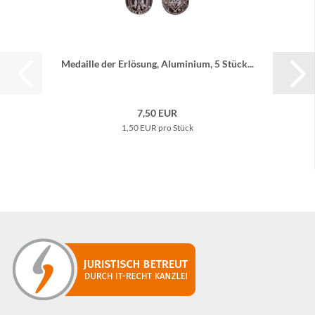
Me­dail­le der Er­lö­sung, Alu­mi­ni­um, 5 Stück...
7,50 EUR
1,50 EUR pro Stück