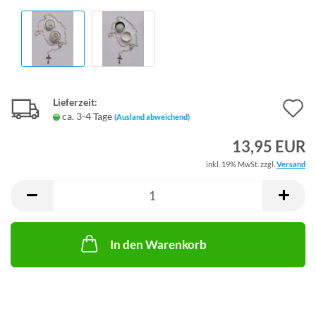
Lieferzeit:
A
ca. 3-4 Tage
(Ausland abweichend)
d
13,95 EUR
M
inkl. 19% MwSt. zzgl.
Versand
In den Warenkorb