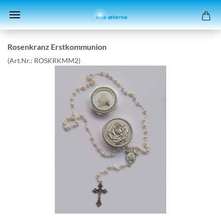
Ro­sen­kranz Erst­kom­mu­ni­on
(Art.Nr.:
ROSKRKMM2
)