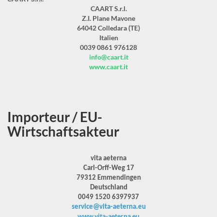
CAART S.r.l.
Z.I. Plane Mavone
64042 Colledara (TE)
Italien
0039 0861 976128
info@caart.it
www.caart.it
Importeur / EU-
Wirtschaftsakteur
vita aeterna
Carl-Orff-Weg 17
79312 Emmendingen
Deutschland
0049 1520 6397937
service@vita-aeterna.eu
www.vita-aeterna.eu