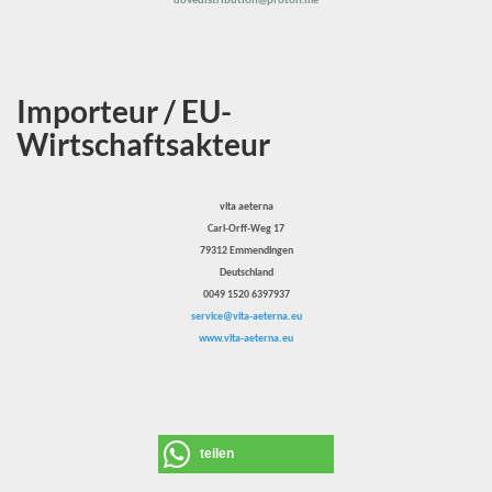
Importeur / EU-
Wirtschaftsakteur
vita aeterna
Carl-Orff-Weg 17
79312 Emmendingen
Deutschland
0049 1520 6397937
service@vita-aeterna.eu
www.vita-aeterna.eu
teilen