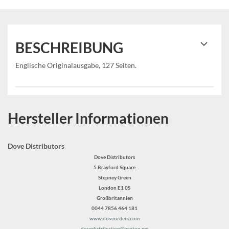
BESCHREIBUNG
Englische Originalausgabe, 127 Seiten.
Hersteller Informationen
Dove Distributors
Dove Distributors
5 Brayford Square
Stepney Green
London E1 0S
Großbritannien
0044 7856 464 181
www.doveorders.com
dovedistribution@proton.me