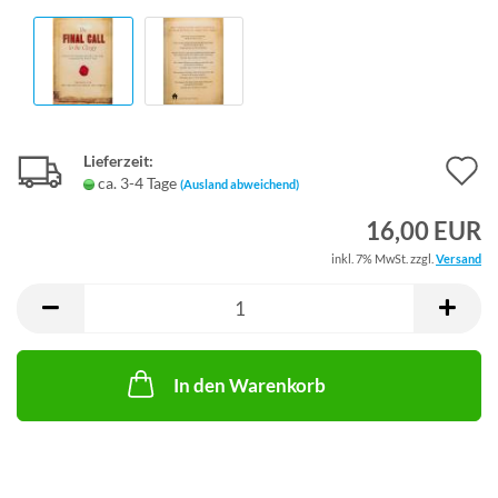
Lieferzeit:
A
ca. 3-4 Tage
(Ausland abweichend)
d
16,00 EUR
M
inkl. 7% MwSt. zzgl.
Versand
In den Warenkorb