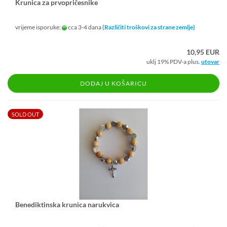
Kru­ni­ca za pr­vo­pri­čes­ni­ke
vrijeme isporuke:
cca 3-4 dana
(Različiti troškovi za strane zemlje)
10,95 EUR
uklj 19% PDV-a plus.
utovar
DODAJ U KOŠARICU
SOLD OUT
Be­ne­dik­tin­ska kru­ni­ca na­ruk­vi­ca