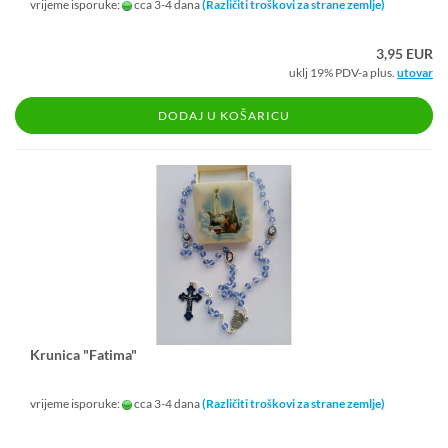
vrijeme isporuke:
cca 3-4 dana
(Različiti troškovi za strane zemlje)
3,95 EUR
uklj 19% PDV-a plus.
utovar
DODAJ U KOŠARICU
Kru­ni­ca "Fa­ti­ma"
vrijeme isporuke:
cca 3-4 dana
(Različiti troškovi za strane zemlje)