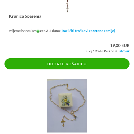
Kru­ni­ca Spa­se­nja
vrijeme isporuke:
cca 3-4 dana
(Različiti troškovi za strane zemlje)
19,00 EUR
uklj 19% PDV-a plus.
utovar
DODAJ U KOŠARICU