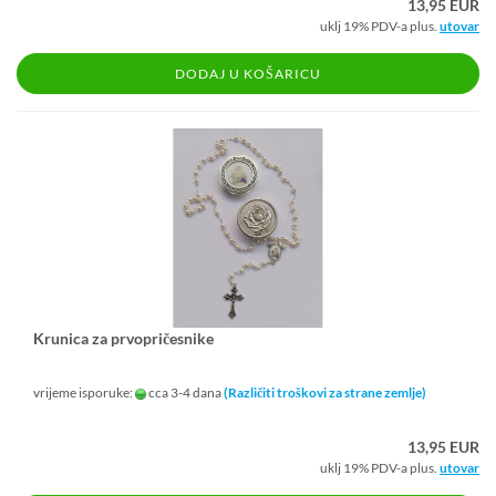
13,95 EUR
uklj 19% PDV-a plus.
utovar
DODAJ U KOŠARICU
Kru­ni­ca za pr­vo­pri­čes­ni­ke
vrijeme isporuke:
cca 3-4 dana
(Različiti troškovi za strane zemlje)
13,95 EUR
uklj 19% PDV-a plus.
utovar