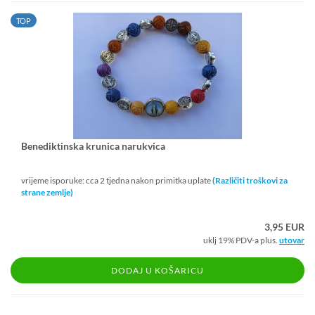
TOP
Be­ne­dik­tin­ska kru­ni­ca na­ruk­vi­ca
vrijeme isporuke: cca 2 tjedna nakon primitka uplate
(Različiti troškovi za
strane zemlje)
3,95 EUR
uklj 19% PDV-a plus.
utovar
DODAJ U KOŠARICU