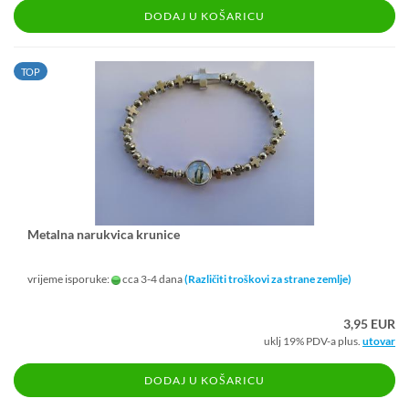
DODAJ U KOŠARICU
TOP
Me­tal­na na­ruk­vi­ca kru­ni­ce
vrijeme isporuke:
cca 3-4 dana
(Različiti troškovi za strane zemlje)
3,95 EUR
uklj 19% PDV-a plus.
utovar
DODAJ U KOŠARICU