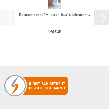
Boca svete vode "Mi­lo­srd­ni Isus" s is­tje­ra­nom...
4,95 EUR