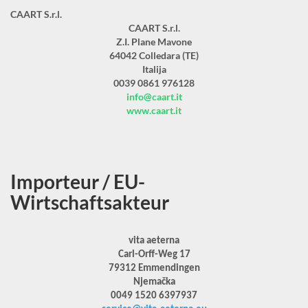
CAART S.r.l.
CAART S.r.l.
Z.I. Plane Mavone
64042 Colledara (TE)
Italija
0039 0861 976128
info@caart.it
www.caart.it
Importeur / EU-
Wirtschaftsakteur
vita aeterna
Carl-Orff-Weg 17
79312 Emmendingen
Njemačka
0049 1520 6397937