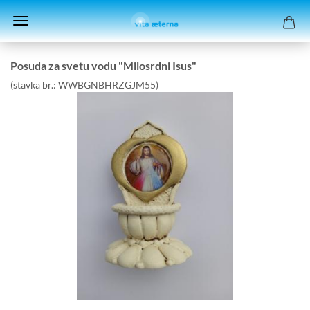
Po­su­da za svetu vodu "Mi­lo­srd­ni Isus"
(stav­ka br.:
WWBGNBHRZGJM55
)