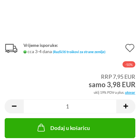
Vrijeme isporuke:
D
cca 3-4 dana
(Različiti troškovi za strane zemlje)
u
-50%
l
RRP 7,95 EUR
ž
samo 3,98 EUR
uklj 19% PDV-a plus.
utovar
Dodaj u košaricu