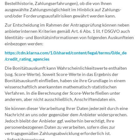
Bestellhistorie, Zahlungserfahrungen), ob die von Ihnen
ausgewählte Zahlungsmöglichkeit im Hinblick auf Zahlungs-
und/oder Forderungsausfallrisiken gewährt werden kann.
Zur Entscheidung im Rahmen der Antragsprüfung können neben
anbieterinternen Kriterien gemäß Art. 6 Abs. 1 lit. f DSGVO auch
Identitäts- und Bonitätsinformationen von folgenden Auskunfteien
einbezogen werden:
https://cdn.klarna.com
/1.0
/shared
/content
/legal
/terms
/0
/de_de
/credit_rating_agencies
Die Bonitätsauskunft kann Wahrscheinlichkeitswerte enthalten
(sog. Score-Werte). Soweit Score-Werte in das Ergebnis der
Bonitätsauskunft einfließen, haben sie ihre Grundlage in einem
wissenschaftlich anerkannten mathematisch-statistischen
Verfahren. In die Berechnung der Score-Werte fließen unter
anderem, aber nicht ausschließlich, Anschriftendaten ein.
Sie können dieser Verarbeitung Ihrer Daten jederzeit durch eine
Nachricht an uns oder gegenüber dem Anbieter widersprechen.
Jedoch bleibt der Anbieter ggf. weiterhin berechtigt, Ihre
personenbezogenen Daten zu verarbeiten, sofern dies zur
vertragsgemäßen Zahlungsabwicklung erforderlich ist.
- Sofortüberweisung