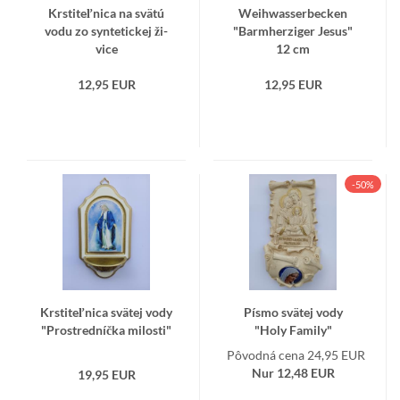
Krs­ti­teľ­ni­ca na svätú
We­i­hwas­ser­bec­ken
vodu zo syn­te­tic­kej ži­
"Barm­her­zi­ger Jesus"
vi­ce
12 cm
12,95 EUR
12,95 EUR
-50%
Krs­ti­teľ­ni­ca svä­tej vody
Písmo svä­tej vody
"Pro­stred­níč­ka mi­los­ti"
"Holy Fa­mi­ly"
Pôvodná cena 24,95 EUR
Nur 12,48 EUR
19,95 EUR