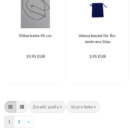
Sil­ber­ket­te 45 cm
Ve­lour­be­utel für Ro­
sen­kranz blau
19,95 EUR
3,95 EUR
Zoradiť podľa
pro Seite
Zoradiť podľa
16 pro Seite
1
2
»