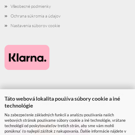
Všeobecné podmienky
Ochrana súkromia a údajov
Nastavenia súborov cookie
Poznámka: Naše ceny sa v jednotlivých krajinách líšia vzhľadom na
Táto webová lokalita používa súbory cookie a iné
rôzne sadzby DPH v jednotlivých krajinách (postup OSS).
technológie
Na zabezpečenie základných funkcií a analýzu používania našich
webových stránok používame súbory cookie a iné technológie, vrátane
technológií od poskytovateľov tretích strán, aby sme vám mohli
ponúknuť čo najlepší zážitok z nakupovania. Ďalšie informácie nájdete v