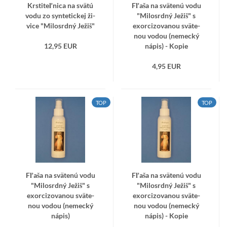
Krs­ti­teľ­ni­ca na svätú
Fľaša na svä­te­nú vodu
vodu zo syn­te­tic­kej ži­
"Mi­lo­srd­ný Ježiš" s
vi­ce "Mi­lo­srd­ný Ježiš"
exor­ci­zo­va­nou svä­te­
nou vodou (ne­mec­ký
12,95 EUR
nápis) - Kopie
4,95 EUR
TOP
TOP
Fľaša na svä­te­nú vodu
Fľaša na svä­te­nú vodu
"Mi­lo­srd­ný Ježiš" s
"Mi­lo­srd­ný Ježiš" s
exor­ci­zo­va­nou svä­te­
exor­ci­zo­va­nou svä­te­
nou vodou (ne­mec­ký
nou vodou (ne­mec­ký
nápis)
nápis) - Kopie