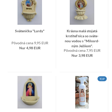
Svä­te­nič­ka "Lurdy"
Krás­na malá sto­ja­tá
krs­ti­teľ­ni­ca so svä­te­
nou vodou s "Mi­lo­srd­
Pôvodná cena 9,95 EUR
ným Je­ži­šom".
Nur 4,98 EUR
Pôvodná cena 7,95 EUR
Nur 3,98 EUR
TOP