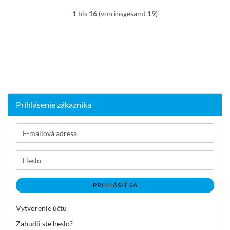
1
bis
16
(von insgesamt
19
)
Prihlásenie zákazníka
E-
mailová
adresa
Heslo
PRIHLÁSIŤ SA
Vytvorenie účtu
Zabudli ste heslo?