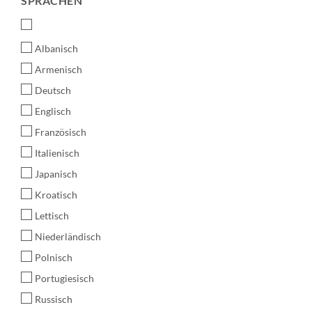
SPRACHEN
Albanisch
Armenisch
Deutsch
Englisch
Französisch
Italienisch
Japanisch
Kroatisch
Lettisch
Niederländisch
Polnisch
Portugiesisch
Russisch