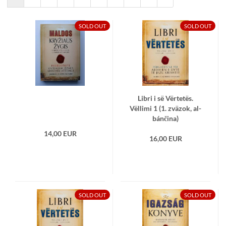
SOLD OUT
SOLD OUT
Libri i së Vërtetës.
Vëllimi 1 (1. zvä­zok, al­
bán­či­na)
14,00 EUR
16,00 EUR
SOLD OUT
SOLD OUT