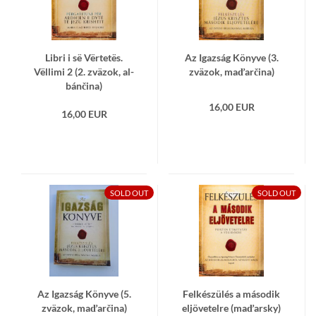
Libri i së Vërtetës.
Az Igaz­ság Könyve (3.
Vëllimi 2 (2. zvä­zok, al­
zvä­zok, ma­ďar­či­na)
bán­či­na)
16,00 EUR
16,00 EUR
SOLD OUT
SOLD OUT
Az Igaz­ság Könyve (5.
Fel­készülés a má­so­dik
zvä­zok, ma­ďar­či­na)
eljöve­tel­re (ma­ďar­sky)