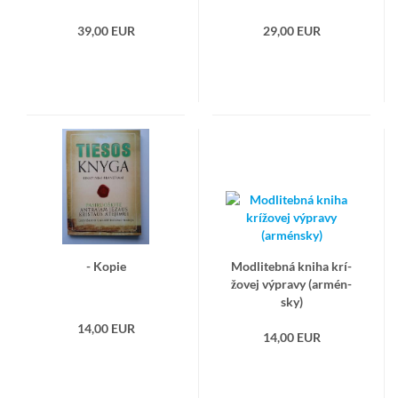
39,00 EUR
29,00 EUR
- Kopie
Mod­li­teb­ná kniha krí­
žo­vej vý­pra­vy (ar­mén­
sky)
14,00 EUR
14,00 EUR