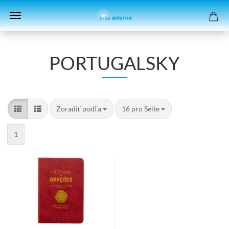
PORTUGALSKY
Zoradiť podľa
pro Seite
Zoradiť podľa
16 pro Seite
1