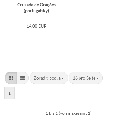
Cru­za­da de Orações
(por­tu­gal­sky)
14,00 EUR
Zoradiť podľa
pro Seite
Zoradiť podľa
16 pro Seite
1
1
bis
1
(von insgesamt
1
)