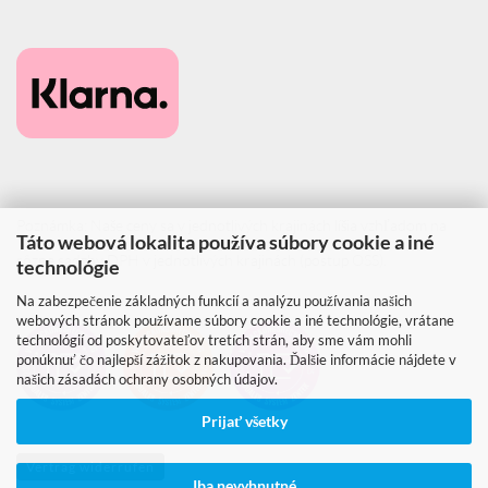
Poznámka: Naše ceny sa v jednotlivých krajinách líšia vzhľadom na
Táto webová lokalita používa súbory cookie a iné
rôzne sadzby DPH v jednotlivých krajinách (postup OSS).
technológie
Na zabezpečenie základných funkcií a analýzu používania našich
webových stránok používame súbory cookie a iné technológie, vrátane
technológií od poskytovateľov tretích strán, aby sme vám mohli
ponúknuť čo najlepší zážitok z nakupovania. Ďalšie informácie nájdete v
našich zásadách ochrany osobných údajov.
Prijať všetky
Vertrag widerrufen
Iba nevyhnutné