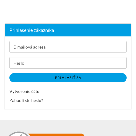
Prihlásenie zákazníka
E-
mailová
adresa
Heslo
PRIHLÁSIŤ SA
Vytvorenie účtu
Zabudli ste heslo?