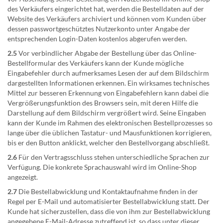
des Verkäufers eingerichtet hat, werden die Bestelldaten auf der
Website des Verkäufers archiviert und können vom Kunden über
dessen passwortgeschütztes Nutzerkonto unter Angabe der
entsprechenden Login-Daten kostenlos abgerufen werden.
2.5
Vor verbindlicher Abgabe der Bestellung über das Online-
Bestellformular des Verkäufers kann der Kunde mögliche
Eingabefehler durch aufmerksames Lesen der auf dem Bildschirm
dargestellten Informationen erkennen. Ein wirksames technisches
Mittel zur besseren Erkennung von Eingabefehlern kann dabei die
Vergrößerungsfunktion des Browsers sein, mit deren Hilfe die
Darstellung auf dem Bildschirm vergrößert wird. Seine Eingaben
kann der Kunde im Rahmen des elektronischen Bestellprozesses so
lange über die üblichen Tastatur- und Mausfunktionen korrigieren,
bis er den Button anklickt, welcher den Bestellvorgang abschließt.
2.6
Für den Vertragsschluss stehen unterschiedliche Sprachen zur
Verfügung. Die konkrete Sprachauswahl wird im Online-Shop
angezeigt.
2.7
Die Bestellabwicklung und Kontaktaufnahme finden in der
Regel per E-Mail und automatisierter Bestellabwicklung statt. Der
Kunde hat sicherzustellen, dass die von ihm zur Bestellabwicklung
angegebene E-Mail-Adresse zutreffend ist, so dass unter dieser