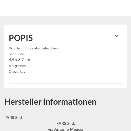
POPIS
Kríž Bendictus z olivového dreva
So šnúrou
4,5 x 3,7 cm
8,5 gramov
Drevo, kov
Hersteller Informationen
FARS S.r.l
FARS S.r.l.
via Antonio Meucci