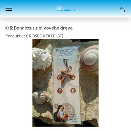
Kríž Ben­dic­tus z oli­vo­vé­ho dreva
(Pro­dukt č.:
CROSBDKT­KL­BLST
)