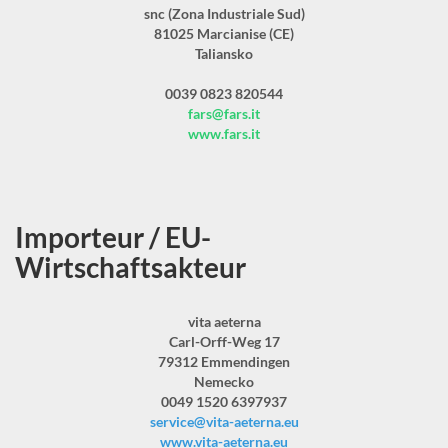
snc (Zona Industriale Sud)
81025 Marcianise (CE)
Taliansko
0039 0823 820544
fars@fars.it
www.fars.it
Importeur / EU-
Wirtschaftsakteur
vita aeterna
Carl-Orff-Weg 17
79312 Emmendingen
Nemecko
0049 1520 6397937
service@vita-aeterna.eu
www.vita-aeterna.eu