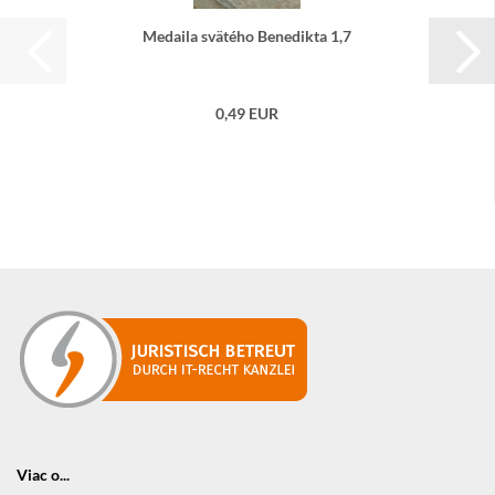
Me­dai­la svä­té­ho Be­ne­dik­ta 1,7
0,49 EUR
Viac o...