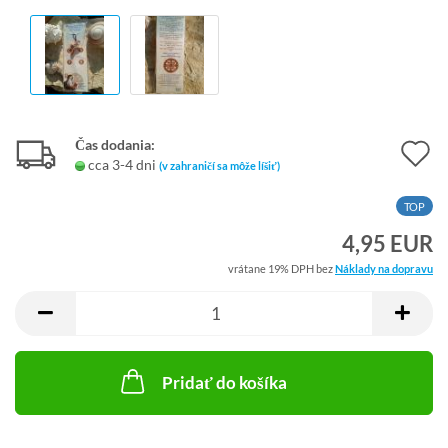
Čas dodania:
A
cca 3-4 dni
(v zahraničí sa môže líšiť)
d
TOP
M
4,95 EUR
vrátane 19% DPH bez
Náklady na dopravu
Pridať do košíka